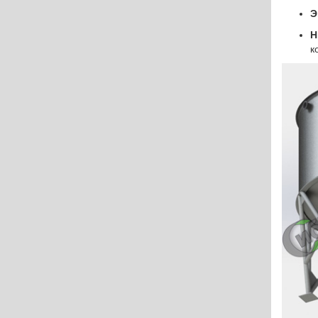
Э
Н
к