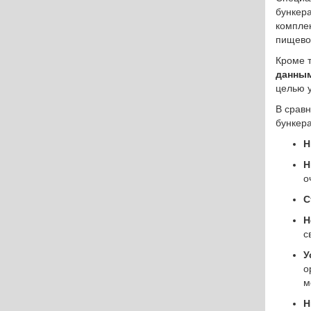
Разработки
бункер
компле
Сферы применения
пищево
Кроме 
цина
Статьи
данным
целью у
ность
О производстве
В срав
бункер
Н
Отправить заявку
Н
о
С
Н
с
У
о
м
Н