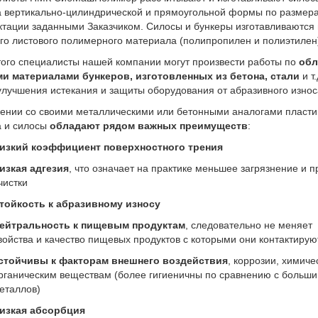
а вертикально-цилиндрической и прямоугольной формы по размер
ктации заданными Заказчиком. Силосы и бункеры изготавливаются 
го листового полимерного материала (полипропилен и полиэтилен
того специалисты нашей компании могут произвести работы по
обл
и материалами бункеров, изготовленных из бетона, стали
и т.
лучшения истекания и защиты оборудования от абразивного износ
нении со своими металлическими или бетонными аналогами пласт
а и силосы
обладают рядом важных преимуществ
:
изкий коэффициент поверхностного трения
изкая адгезия
, что означает на практике меньшее загрязнение и п
чистки
тойкость к абразивному износу
ейтральность к пищевым продуктам
, следовательно не меняет
войства и качество пищевых продуктов с которыми они контактирую
стойчивы к факторам внешнего воздействия
, коррозии, химиче
рганическим веществам (более гигиеничны по сравнению с больш
еталлов)
изкая абсорбция