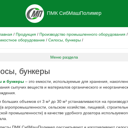
ПМК СибМашПолимер
лавная
/
Продукция
/
Производство промышленного оборудования
/
мкостное оборудование
/
Силосы, бункеры
/
Меню раздела
осы, бункеры
 и бункеры
– это емкости, используемые для хранения, накоплен
ания сыпучих веществ и материалов органического и неорганичес
ождения.
 больших объемов от 3 м³ до 30 м³ устанавливаются на производс
(в агропромышленности, сельском хозяйстве, пищевой, строительн
ской промышленности) в качестве удобного дозатора используемог
ала.
листы ПМК СибМашПолимер рассчитывают и изготавливают силос