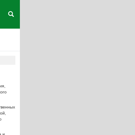
ия,
кого
твенных
ой,
о
а и