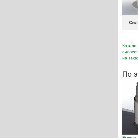
Сил
Катало
силосо
на зака
По э
Емкост