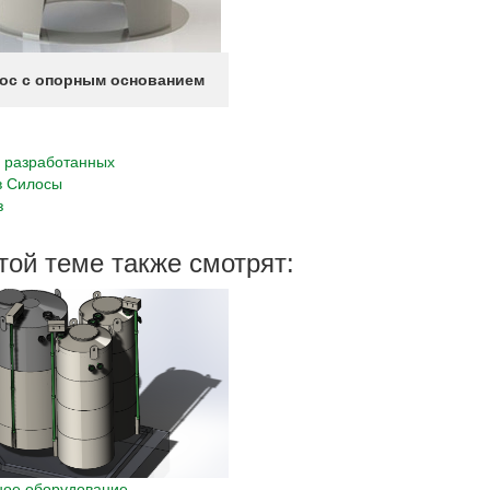
ос с опорным основанием
г разработанных
в
Силосы
з
той теме также смотрят:
ное оборудование