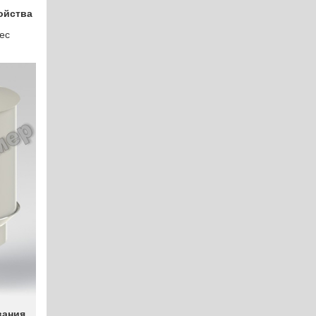
ойства
вес
вания