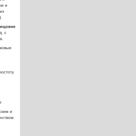
ам и
из
).
ицовке
д. с
а.
иковые
ростоту
т
ским и
инством