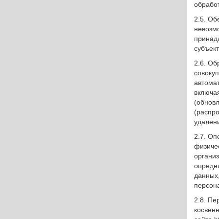
обрабо
2.5. Об
невозм
принад
субъек
2.6. Об
совокуп
автомат
включая
(обновл
(распро
удален
2.7. Оп
физиче
органи
опреде
данных
персон
2.8. П
косвен