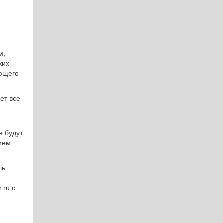
м,
ких
ующего
ет все
е будут
ием
ль
.ru с