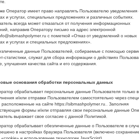
те.
акже Оператор имеет право направлять Пользователю уведомления 
ах и услугах, специальных предложениях и различных событиях.
ватель всегда может отказаться от получения информационных
ний, направив Оператору письмо на адрес электронной
nfo@sibmashpolymer.ru с пометкой «Отказ от уведомлений о новых
ах и услугах и специальных предложениях».
безличенные данные Пользователей, собираемые с помощью серви
т-статистики, служат для сбора информации о действиях Пользов
е, улучшения качества сайта и его содержания.
вовые основания обработки персональных данных
ператор обрабатывает персональные данные Пользователя только в
олнения и/или отправки Пользователем самостоятельно через спец
расположенные на сайте https://sibmashpolymer.ru.. Заполняя
тствующие формы и/или отправляя свои персональные данные Опе
атель выражает свое согласие с данной Политикой.
ератор обрабатывает обезличенные данные о Пользователе в случ
решено в настройках браузера Пользователя (включено сохранени
«cookie» и использование технологии JavaScript).