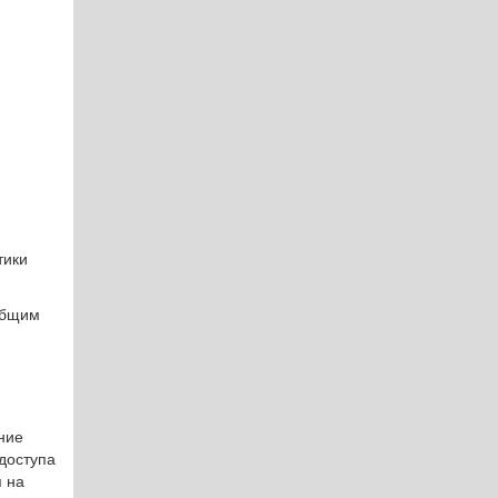
тики
общим
ние
доступа
 на