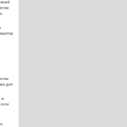
своей
ботке
ть
х
ператор
ботки
има для
 а
 сети
их