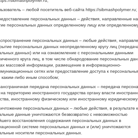
ttps://sibmashpolymer.ru;
льзователь – любой посетитель веб-сайта https://sibmashpolymer.ru;
Предоставление персональных данных – действия, направленные на
тие персональных данных определенному лицу или определенному
Распространение персональных данных – любые действия, направл
крытие персональных данных неопределенному кругу лиц (передач
альных данных) или на ознакомление с персональными данными
иченного круга лиц, в том числе обнародование персональных дан
вах массовой информации, размещение в информационно-
ммуникационных сетях или предоставление доступа к персональны
 каким-либо иным способом;
Трансграничная передача персональных данных – передача персон
на территорию иностранного государства органу власти иностранн
рства, иностранному физическому или иностранному юридическому
ничтожение персональных данных – любые действия, в результате 
альные данные уничтожаются безвозвратно с невозможностью
йшего восстановления содержания персональных данных в
ационной системе персональных данных и (или) уничтожаются
альные носители персональных данных.