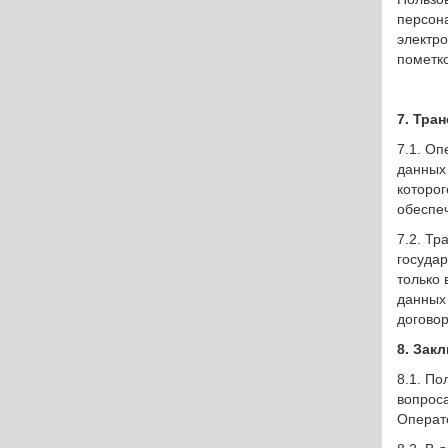
персон
электро
пометк
7. Тра
7.1. О
данных 
которо
обеспе
7.2. Т
госуда
только
данных
договор
8. Зак
8.1. П
вопрос
Операт