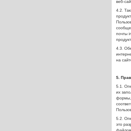
веб-сай
4.2. Т
продукт
Пользо
сообще
почты i
продукт
4.3. О
интерне
на сайт
5. Пра
5.1. О
их зап
формы, 
соотве
Пользов
5.2. Оп
это раз
файлов 