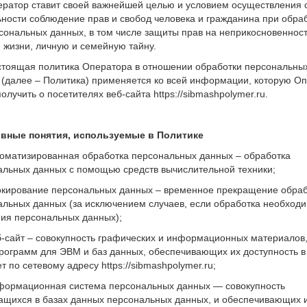
ператор ставит своей важнейшей целью и условием осуществления 
ности соблюдение прав и свобод человека и гражданина при обра
сональных данных, в том числе защиты прав на неприкосновеннос
 жизни, личную и семейную тайну.
астоящая политика Оператора в отношении обработки персональны
 (далее – Политика) применяется ко всей информации, которую О
олучить о посетителях веб-сайта https://sibmashpolymer.ru.
овные понятия, используемые в Политике
втоматизированная обработка персональных данных – обработка
альных данных с помощью средств вычислительной техники;
локирование персональных данных – временное прекращение обра
альных данных (за исключением случаев, если обработка необход
ния персональных данных);
б-сайт – совокупность графических и информационных материалов,
рограмм для ЭВМ и баз данных, обеспечивающих их доступность в
т по сетевому адресу https://sibmashpolymer.ru;
нформационная система персональных данных — совокупность
ащихся в базах данных персональных данных, и обеспечивающих 