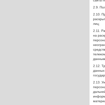
сайта h
2.9. По
2.10. 
раскры
лиц;
2.11. 
на рас
персон
неогран
средст
телеко
данным
2.12. 
данных 
госуда
2.13. У
персон
дальне
информ
матери