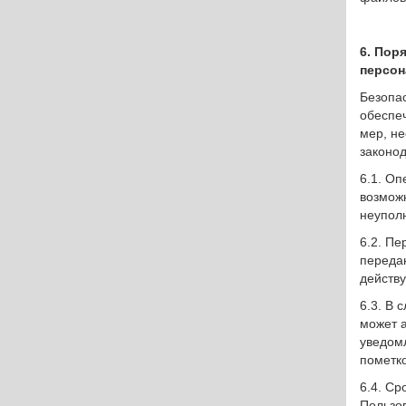
6. Пор
персон
Безопа
обеспе
мер, н
законо
6.1. О
возмож
неупол
6.2. Пе
переда
действ
6.3. В 
может 
уведомл
пометк
6.4. С
Пользов