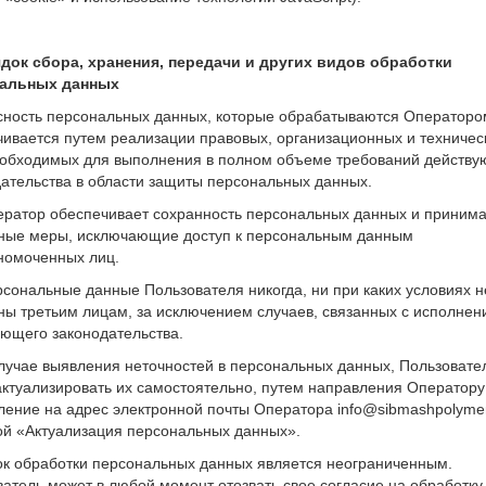
ядок сбора, хранения, передачи и других видов обработки
альных данных
сность персональных данных, которые обрабатываются Операторо
чивается путем реализации правовых, организационных и техничес
еобходимых для выполнения в полном объеме требований действ
дательства в области защиты персональных данных.
ператор обеспечивает сохранность персональных данных и принима
ные меры, исключающие доступ к персональным данным
номоченных лиц.
рсональные данные Пользователя никогда, ни при каких условиях н
ны третьим лицам, за исключением случаев, связанных с исполнен
ующего законодательства.
случае выявления неточностей в персональных данных, Пользовате
актуализировать их самостоятельно, путем направления Оператору
ение на адрес электронной почты Оператора info@sibmashpolymer
ой «Актуализация персональных данных».
рок обработки персональных данных является неограниченным.
атель может в любой момент отозвать свое согласие на обработку