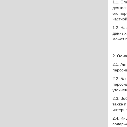
Разработки
1.1. О
деятель
его пер
Сферы применения
частной
цина
1.2. Н
Статьи
данных
может п
ность
О производстве
2. Осн
Отправить заявку
2.1. А
персон
2.2. Б
персон
уточне
2.3. Ве
также п
интерне
2.4. И
содерж