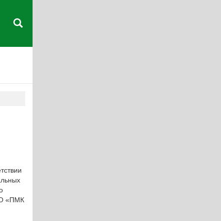
тствии
альных
о
ОО «ПМК