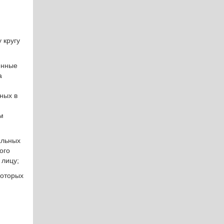
 кругу
енные
а
ных в
м
альных
ого
 лицу;
которых