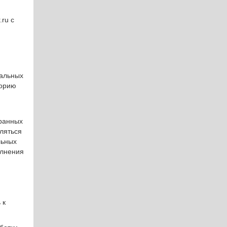
ru с
нальных
торию
транных
ляться
льных
олнения
 к