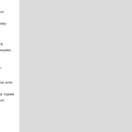
ых
ому
тв
нными,
,
ое или
а также
ых