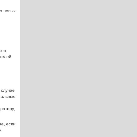
о новых
сов
ателей
 случае
иальные
ратору,
ае, если
е