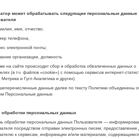
ратор может обрабатывать следующие персональные данные
вателя
милия, имя, отчество;
омер телефона;
рес электронной почты;
вание организации, должность
кже на сайте происходит сбор и обработка обезличенных данных о
елях (в т.ч. файлов «cookie») с помощью сервисов интернет-статис
 Метрика и Гугл Аналитика и других).
ышеперечисленные данные далее по тексту Политики объединены 
ем Персональные данные.
и обработки персональных данных
ель обработки персональных данных Пользователя — информирова
вателя посредством отправки электронных писем; предоставление 
вателю к сервисам, информации и/или материалам, содержащимся