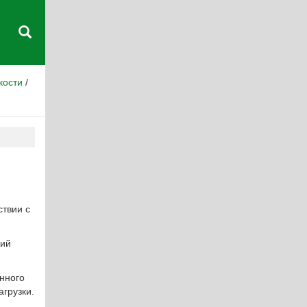
кости
/
ствии с
ний
нного
грузки.