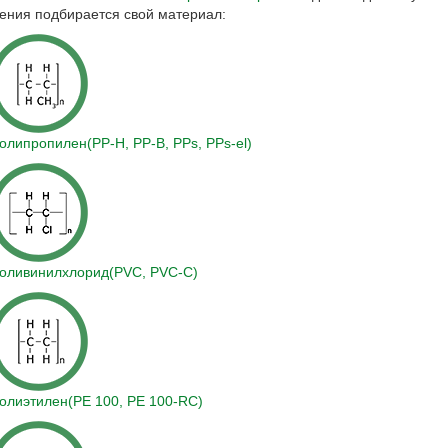
ения подбирается свой материал:
олипропилен
(PP-H, PP-B, PPs, PPs-el)
оливинилхлорид
(PVC, PVC-C)
олиэтилен
(PE 100, PE 100-RC)