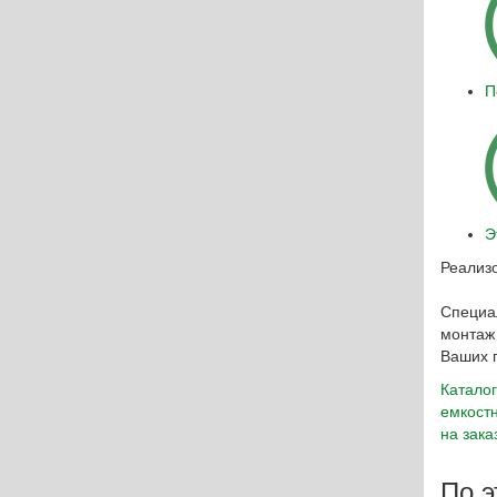
П
Э
Реализ
Специа
монтаж 
Ваших 
Каталог
емкост
на зака
По э