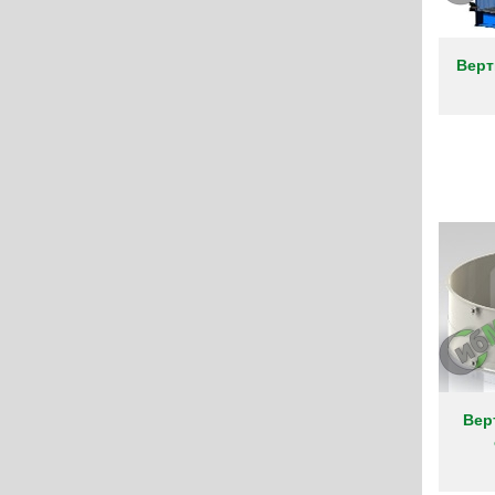
Верт
Вер