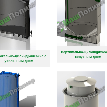
Вертикально-цилиндричес
икально-цилиндрические с
конусным дном
усиленным дном