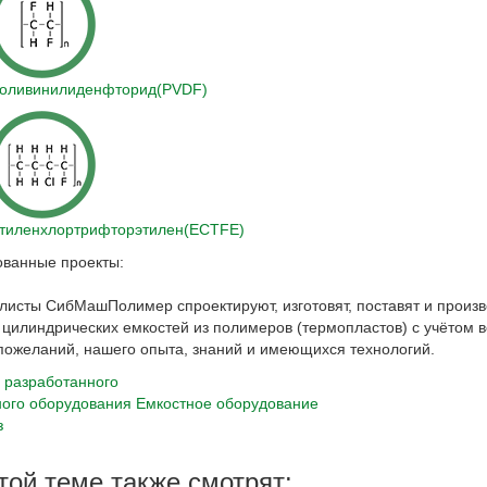
оливинилиденфторид
(PVDF)
тиленхлортрифторэтилен
(ECTFE)
ованные проекты:
Смотр
листы СибМашПолимер спроектируют, изготовят, поставят и произв
цилиндрических емкостей из полимеров (термопластов) с учётом в
пожеланий, нашего опыта, знаний и имеющихся технологий.
 разработанного
ного оборудования
Емкостное оборудование
з
той теме также смотрят: