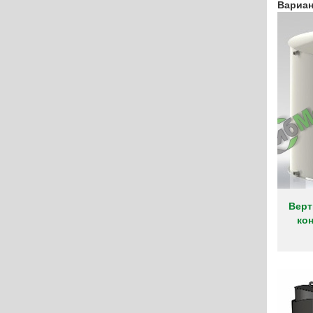
Разработки
Вариан
Сферы применения
цина
Статьи
ность
О производстве
Отправить заявку
Верт
ко