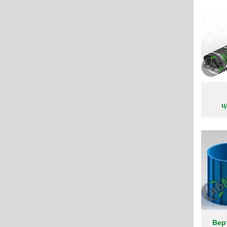
ц
Вер