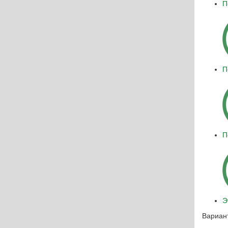
П
П
П
Э
Вариант