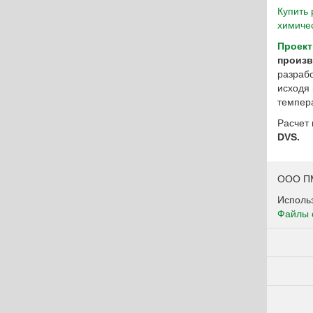
Купить
химиче
Проект
произ
разрабо
исходя 
темпер
Расчет 
DVS.
ООО ПМ
Использ
Файлы 