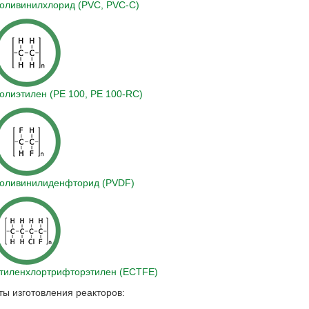
оливинилхлорид (PVC, PVC-C)
олиэтилен (PE 100, PE 100-RC)
оливинилиденфторид (PVDF)
тиленхлортрифторэтилен (ECTFE)
ы изготовления реакторов: