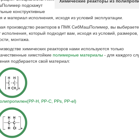
Химические реакторы из полипроп
Полимер подскажут
льные конструктивные
 и материал исполнения, исходя из условий эксплуатации.
вая производство реакторов в ПМК СибМашПолимер, вы выбираете
 исполнения, который подходит вам, исходя из условий, размеров,
ости, монтажа.
изводстве химических реакторов нами используются только
качественные химстойкие
полимерные материалы
- для каждого сл
ения подбирается свой материал:
олипропилен(PP-H, PP-С, PPs, PP-el)