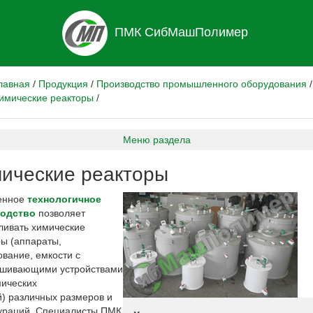
ПМК СибМашПолимер
лавная
/
Продукция
/
Производство промышленного оборудования
/
имические реакторы
/
Меню раздела
ические реакторы
енное
технологичное
одство
позволяет
ливать химические
ры (аппараты,
вание, емкости с
шивающими устройствами
мических
й) различных размеров и
ураций. Специалисты ПМК