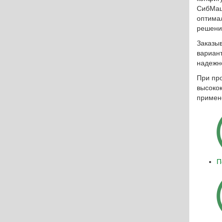
Разработки
СибМаш
оптима
Сферы применения
решения
Заказы
цина
Статьи
вариант
надежн
ность
О производстве
При про
высоко
примен
Отправить заявку
П