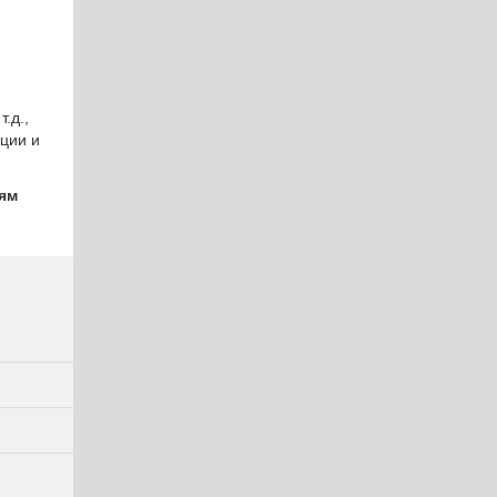
.д.,
ации и
ям