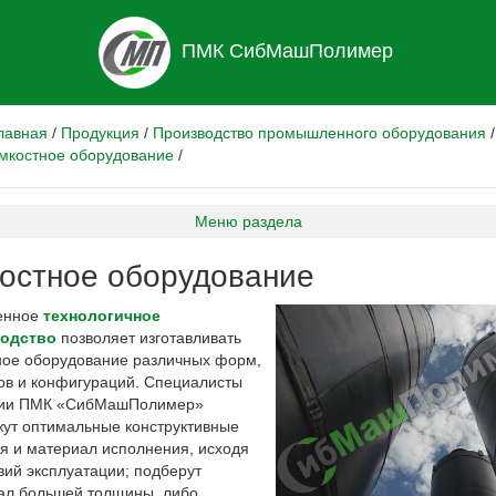
ПМК СибМашПолимер
лавная
/
Продукция
/
Производство промышленного оборудования
/
мкостное оборудование
/
Меню раздела
остное оборудование
енное
технологичное
одство
позволяет изготавливать
ное оборудование различных форм,
ов и конфигураций. Специалисты
ии ПМК «СибМашПолимер»
жут оптимальные конструктивные
я и материал исполнения, исходя
вий эксплуатации; подберут
ал большей толщины, либо