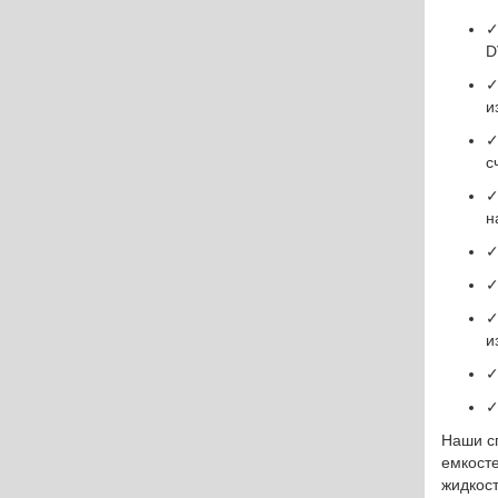
✓
D
✓
и
✓
с
✓
н
✓
✓
✓
и
✓
✓
Наши с
емкост
жидкост