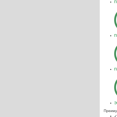
П
П
П
Э
Преиму
✓