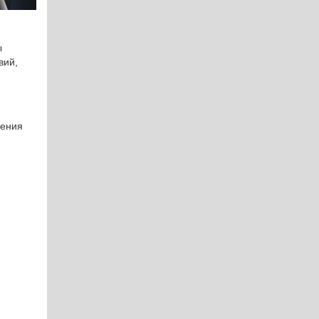
ы
вий,
нения