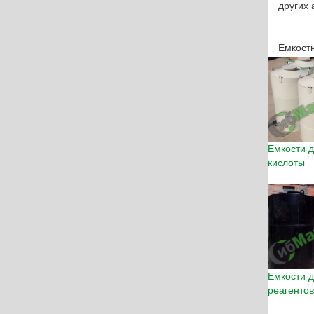
других 
Емкост
Емкости 
кислоты
Емкости 
реагентов