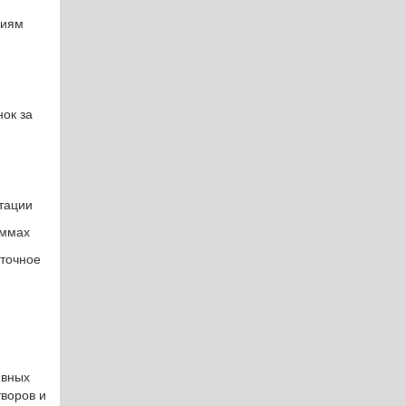
циям
нок за
тации
аммах
 точное
ивных
творов и