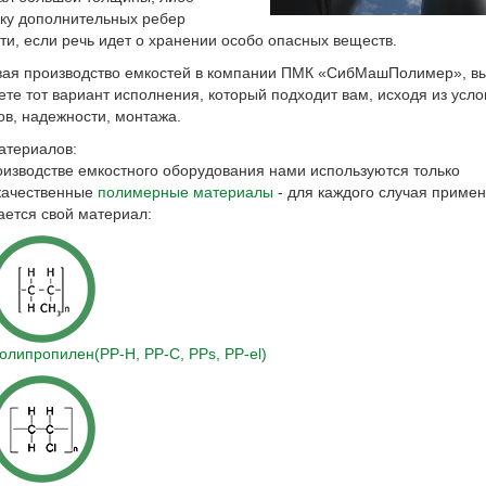
вку дополнительных ребер
ти, если речь идет о хранении особо опасных веществ.
вая производство емкостей в компании ПМК «СибМашПолимер», в
те тот вариант исполнения, который подходит вам, исходя из усло
в, надежности, монтажа.
атериалов:
оизводстве емкостного оборудования нами используются только
качественные
полимерные материалы
- для каждого случая приме
ается свой материал:
олипропилен(PP-H, PP-С, PPs, PP-el)