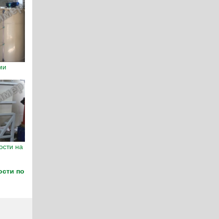
ми
ости на
ости по