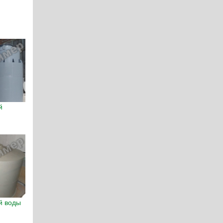
й
й воды