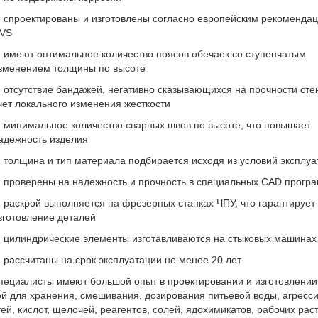
 спроектированы и изготовлены согласно европейским рекоменда
VS
 имеют оптимальное количество поясов обечаек со ступенчатым
зменением толщины по высоте
 отсутствие бандажей, негативно сказывающихся на прочности сте
чет локального изменения жесткости
 минимальное количество сварных швов по высоте, что повышает
адежность изделия
 толщина и тип материала подбирается исходя из условий эксплуа
 проверены на надежность и прочность в специальных CAD прогр
 раскрой выполняется на фрезерных станках ЧПУ, что гарантирует
зготовление деталей
 цилиндрические элементы изготавливаются на стыковых машинах
 рассчитаны на срок эксплуатации не менее 20 лет
пециалисты имеют большой опыт в проектировании и изготовлении
ей для хранения, смешивания, дозирования питьевой воды, агресс
ей, кислот, щелочей, реагентов, солей, ядохимикатов, рабочих рас