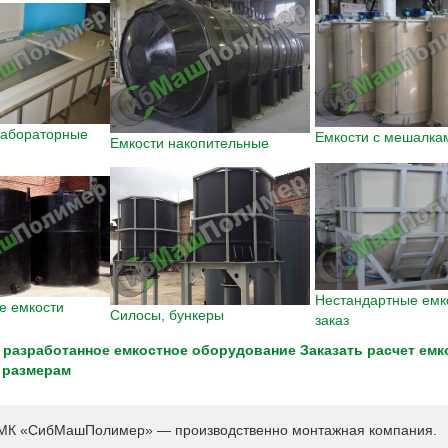
лабораторные
Емкости с мешалка
Емкости накопительные
Нестандартные емк
е емкости
Силосы, бункеры
заказ
 разработанное емкостное оборудование
Заказать расчет емк
 размерам
К «СибМашПолимер» — производственно монтажная компания.