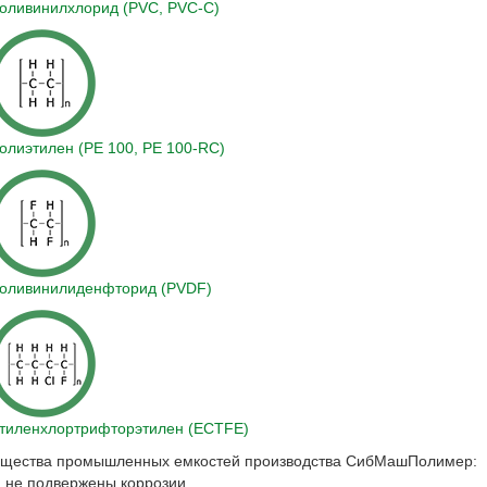
оливинилхлорид (PVC, PVC-C)
олиэтилен (PE 100, PE 100-RC)
оливинилиденфторид (PVDF)
тиленхлортрифторэтилен (ECTFE)
щества промышленных емкостей производства СибМашПолимер:
 не подвержены коррозии