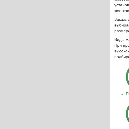
Разработки
устано
жесткос
Сферы применения
Заказы
выбирае
цина
Статьи
размеро
Виды м
ность
О производстве
При пр
высоко
подбир
Отправить заявку
П