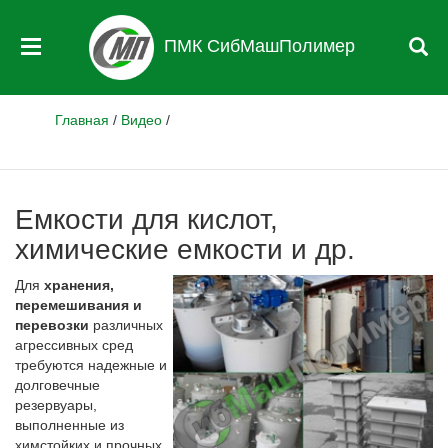
ПМК СибМашПолимер
Главная
/
Видео
/
Емкости для кислот,
химические емкости и др.
Для
хранения,
перемешивания и
перевозки
различных
агрессивных сред
требуются надежные и
долговечные
резервуары,
выполненные из
химстойких и прочных