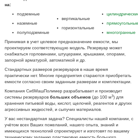
на:
подземные
цилиндрически
вертикальные
наземные
прямоугольны
горизонтальные
полуподземные
многогранные
Принимая в учет целевое предназначение емкости, мы
проектируем соответствующую модель. Резервуар может
снабжаться горловинами, штуцерами, крышками, опорами,
запорной арматурой, автоматикой и др.
Стандартных размеров резервуаров в наше время
практически нет. Многие предприятия стараются приобретать
емкости согласно своим заданным размерам и комплектации.
Компания СибМашПолимер разрабатывает и производит
3
системы резервуаров
больших объемов
(до 100 м
) для
хранения питьевой воды, кислот, щелочей, реагентов и других
агрессивных жидкостей, и сыпучих материалов.
У вас нестандартная задача? Специалисты нашей компании, с
учётом всех Ваших пожеланий, нашего опыта, знаний и
имеющихся технологий спроектируют и изготовят по вашему
техническому заданию пластиковую емкость большого