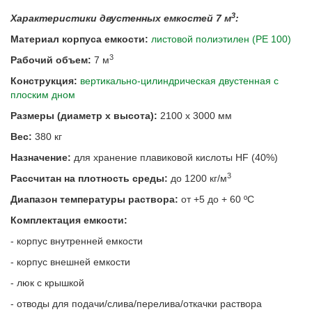
3
Характеристики двустенных емкостей 7 м
:
Материал корпуса емкости:
листовой полиэтилен (РЕ 100)
3
Рабочий объем:
7 м
Конструкция:
вертикально-цилиндрическая двустенная с
плоским дном
Размеры (
диаметр х высота):
2100 х 3000 мм
Вес:
380 кг
Назначение:
для хранение плавиковой кислоты HF (40%)
3
Рассчитан на плотность среды:
до 1200 кг/м
Диапазон температуры раствора:
от +5 до + 60 ºС
Комплектация емкости:
- корпус внутренней емкости
- корпус внешней емкости
- люк с крышкой
- отводы для подачи/слива/перелива/откачки раствора