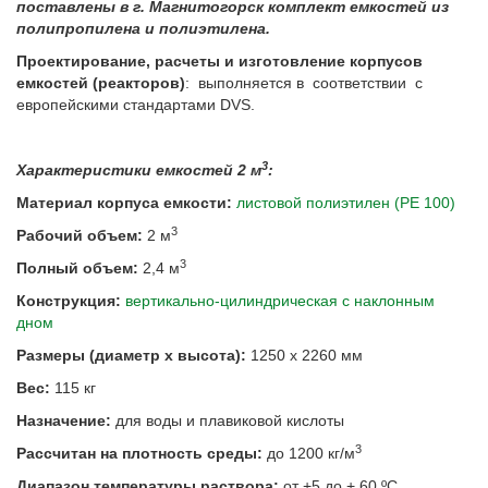
поставлены в г. Магнитогорск комплект емкостей из
полипропилена и полиэтилена.
Проектирование, расчеты и изготовление корпусов
емкостей (реакторов)
: выполняется в соответствии с
европейскими стандартами DVS.
3
Характеристики емкостей 2 м
:
Материал корпуса емкости:
листовой полиэтилен (РЕ 100)
3
Рабочий объем:
2 м
3
Полный объем:
2,4 м
Конструкция:
вертикально-цилиндрическая с наклонным
дном
Размеры (
диаметр х высота):
1250 х 2260 мм
Вес:
115 кг
Назначение:
для воды и плавиковой кислоты
3
Рассчитан на плотность среды:
до 1200 кг/м
Диапазон температуры раствора:
от +5 до + 60 ºС