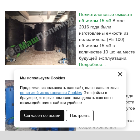
Полиэтиленовые емкости
объемом 15 м3
В мае
2016 года были
изготовлены емкости из
полиэтилена (PE 100)
объемом 15 м3 в
количестве 10 шт. на месте
будущей эксплуатации.
Подробнее...
×
Мы используем Cookies
Емкости для сбора и
Продолжая использовать наш сайт, вы соглашаетесь с
хранения плавиковой
политикой использования Cookies
. Это файлы в
кислоты
В июле 2016 года
браузере, которые помогают нам сделать ваш опыт
были изготовлены емкости
взаимодействия с сайтом удобнее.
в количестве 4 шт. и другое
сопутствующее
Согласен со всеми
Настроить
оборудование для участка
сбора и хранения
плавиковой кислоты.
Подробнее...