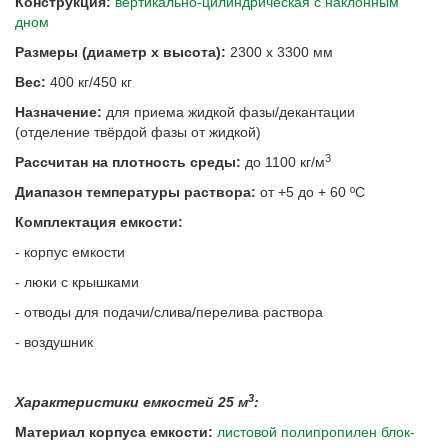
Конструкция:
вертикально-цилиндрическая с наклонным
дном
Размеры (
диаметр х высота):
2300 х 3300 мм
Вес:
400 кг/450 кг
Назначение:
для приема жидкой фазы/декантации
(отделение твёрдой фазы от жидкой)
3
Рассчитан на плотность среды:
до 1100 кг/м
Диапазон температуры раствора:
от +5 до + 60 ºС
Комплектация емкости:
- корпус емкости
- люки с крышками
- отводы для подачи/слива/перелива раствора
- воздушник
3
Характеристики емкостей 25 м
:
Материал корпуса емкости:
листовой полипропилен блок-