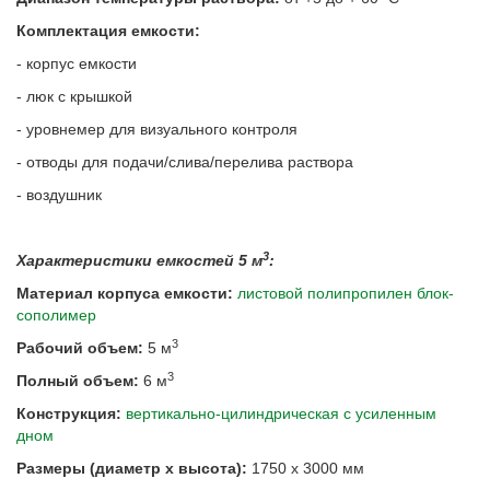
Комплектация емкости:
- корпус емкости
- люк с крышкой
- уровнемер для визуального контроля
- отводы для подачи/слива/перелива раствора
- воздушник
3
Характеристики емкостей 5 м
:
Материал корпуса емкости:
листовой полипропилен блок-
сополимер
3
Рабочий объем:
5 м
3
Полный объем:
6 м
Конструкция:
вертикально-цилиндрическая с усиленным
дном
Размеры (
диаметр х высота):
1750 х 3000 мм