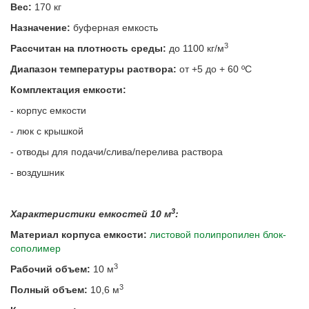
Вес:
170 кг
Назначение:
буферная емкость
3
Рассчитан на плотность среды:
до 1100 кг/м
Диапазон температуры раствора:
от +5 до + 60 ºС
Комплектация емкости:
- корпус емкости
- люк с крышкой
- отводы для подачи/слива/перелива раствора
- воздушник
3
Характеристики емкостей 10 м
:
Материал корпуса емкости:
листовой полипропилен блок-
сополимер
3
Рабочий объем:
10 м
3
Полный объем:
10,6 м