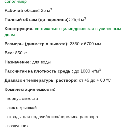
сополимер
3
Рабочий объем:
25 м
3
Полный объем (до перелива):
25,6 м
Конструкция:
вертикально-цилиндрическая с усиленным
дном
Размеры (
диаметр х высота):
2350 х 6700 мм
Вес:
850 кг
Назначение:
для воды
3
Рассчитан на плотность среды:
до 1000 кг/м
Диапазон температуры раствора:
от +5 до + 60 ºС
Комплектация емкости:
- корпус емкости
- люк с крышкой
- отводы для подачи/слива/перелива раствора
- воздушник