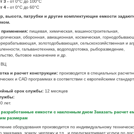
т 3 -
от 0°С до 100°С
т 4 -
от 0°С до 60°С
р, высота, патрубки и другие комплектующие емкости задают
иком.
 применения:
пищевая, химическая, машиностроительная,
ургическая, оборонная, авиационная, космическая, горнодобываю
ерерабатывающая, золотодобывающая, сельскохозяйственная и аг
ленности, гальванотехника, водоподготовка, рыборазведение,
льство, бытовое назначение и др.
:
ВЦ
отка и расчет конструкции:
производится в специальных расчетн
ических и CAD программах в соответствии с европейскими стандар
ийный срок службы:
12 месяцев
лужбы:
0 лет.
 разработанные емкости с наклонным дном
Заказать расчет е
шим размерам
вление оборудования производится по индивидуальному техническ
 заказчика, эскизу, чертежу и т.п., и предусматривает услуги по дос