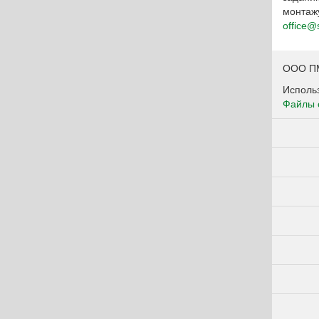
монтажу
office@
ООО ПМ
Использ
Файлы 