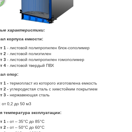
ые характеристики:
ал корпуса емкости:
т 1
- листовой полипропилен блок-сополимер
т 2
- листовой полиэтилен
т 3
- листовой полипропилен гомополимер
т 4
- листовой твердый ПВХ
ал опор:
т 1 -
термопласт из которого изготовлена емкость
т 2 -
углеродистая сталь с химстойким покрытием
т 3 -
нержавеющая сталь
:
от 0,2 до 50 м3
я температура эксплуатации:
т 1 -
от – 35°С до 85°С
т 2 -
от – 50°С до 60°С