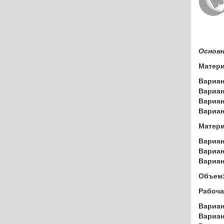
Разработки
Сферы применения
цина
Статьи
Основн
Матери
ность
О производстве
Вариан
Вариан
Вариан
Отправить заявку
Вариан
Матери
Вариан
Вариан
Вариан
Объем
Рабоча
Вариан
Вариан