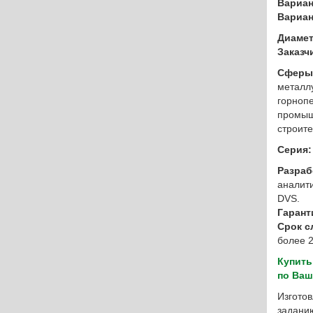
Вариан
Вариан
Диамет
Заказч
Сферы
металл
горноп
промыш
строите
Серия
Разраб
аналит
DVS.
Гарант
Срок с
более 2
Купить
по Ва
Изгото
заданию