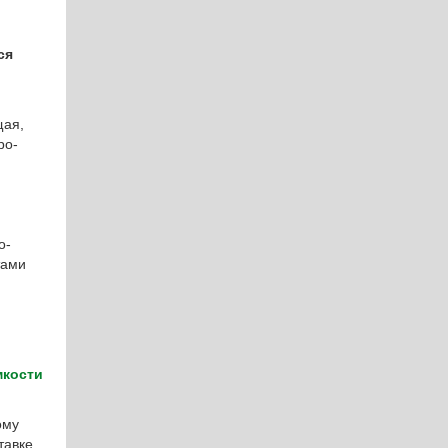
ся
щая,
ро-
о-
тами
мкости
ому
тавке,