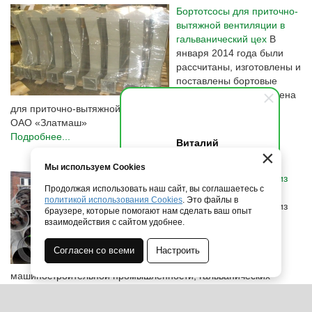
Бортотсосы для приточно-
вытяжной вентиляции в
гальванический цех
В
января 2014 года были
рассчитаны, изготовлены и
поставлены бортовые
отсосы из полипропилена
для приточно-вытяжной вентиляции в гальванический цех
ОАО «Златмаш»
Подробнее...
Виталий
×
Здравствуйте! Напишите мне,
Мы используем Cookies
если у вас появятся вопросы.
Воздуховоды круглые из
Продолжая использовать наш сайт, вы соглашаетесь с
полипропилена
политикой использования Cookies
. Это файлы в
Воздуховоды круглые из
браузере, которые помогают нам сделать ваш опыт
полипропилена для
взаимодействия с сайтом удобнее.
предприятий
металлургической,
Согласен со всеми
Настроить
нефтехимической,
машиностроительной промышленности, гальванических
цехов, лабораторий
Подробнее...