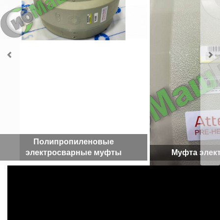
Полипропиленовые
электросварные муфты
Муфта элек