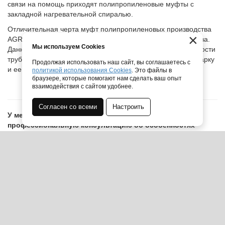
связи на помощь приходят полипропиленовые муфты с
закладной нагревательной спиралью.
Отличительная черта муфт полипропиленовых производства
×
AGRU является наличие режима предварительного нагрева.
Мы используем Cookies
Данный режим позволяет минимизировать фактор овальности
труб при сварке, что гарантирует более технологичную сварку
Продолжая использовать наш сайт, вы соглашаетесь с
и ее результат.
политикой использования Cookies
. Это файлы в
браузере, которые помогают нам сделать ваш опыт
взаимодействия с сайтом удобнее.
Согласен со всеми
Настроить
У менеджеров нашей компании можно получить
профессиональную консультацию об особенностях
продукции, а так же узнать о системе скидок и условиях
доставки и оплаты:
Звонок по РФ бесплатный: 8(800)301-43-80
ООО ПМК «СибМашПолимер» — производственно монтажная
компания.
Используя сайт, Вы даете согласие на
обработку