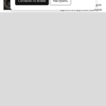
2015 года изготовлены
Согласен со всеми
Настроить
гальванические ванны для
одного из крупных заводов
Свердловской области
Подробнее...
ООО ПМК «СибМашПолимер» — производственно монтажная
компания.
Используя сайт, Вы даете согласие на
обработку
персональных данных
Файлы cookie
ЕМКОСТИ ИЗ ПОЛИПРОПИЛЕНА
ВОЗДУХОВОДЫ ИЗ ПОЛИПРОПИЛЕНА
ГАЛЬВАНИЧЕСКИЕ ВАННЫ
ФУТЕРОВКА ТЕХНОЛОГИЧЕСКОГО ОБОРУДОВАНИЯ