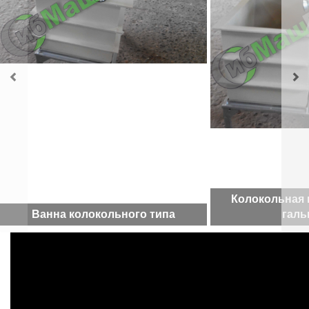
Колокольная 
Ванна колокольного типа
галь