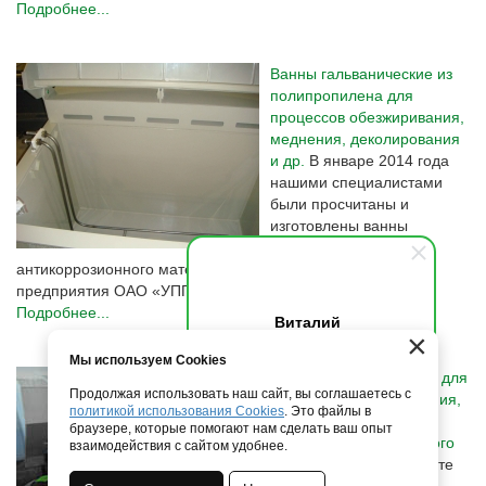
Подробнее...
Ванны гальванические из
полипропилена для
процессов обезжиривания,
меднения, деколирования
и др.
В январе 2014 года
нашими специалистами
были просчитаны и
изготовлены ванны
гальванические из
антикоррозионного материала по Техническому Заданию
предприятия ОАО «УПП «Вектор»
Подробнее...
Виталий
×
Здравствуйте! Напишите мне,
Мы используем Cookies
если у вас появятся вопросы.
Гальванические ванны для
Продолжая использовать наш сайт, вы соглашаетесь с
процессов анодирования,
политикой использования Cookies
. Это файлы в
оксидирования,
браузере, которые помогают нам сделать ваш опыт
осветления, химического
взаимодействия с сайтом удобнее.
пассивирования
В марте