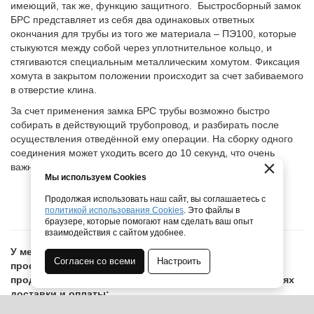
имеющий, так же, функцию защитного. Быстросборный замок
БРС представляет из себя два одинаковых ответных
окончания для трубы из того же материала – ПЭ100, которые
стыкуются между собой через уплотнительное кольцо, и
стягиваются специальным металлическим хомутом. Фиксация
хомута в закрытом положении происходит за счет забиваемого
в отверстие клина.
За счет применения замка БРС трубы возможно быстро
собирать в действующий трубопровод, и разбирать после
осуществления отведённой ему операции. На сборку одного
соединения может уходить всего до 10 секунд, что очень
×
важно в вопросах быстрого реагирования в случае ЧС.
Мы используем Cookies
Продолжая использовать наш сайт, вы соглашаетесь с
БРС для ПНД труб под хомут | Узнать подробнее
политикой использования Cookies
. Это файлы в
браузере, которые помогают нам сделать ваш опыт
взаимодействия с сайтом удобнее.
У менеджеров нашей компании можно получить
Согласен со всеми
Настроить
профессиональную консультацию об особенностях
продукции, а так же узнать о системе скидок и условиях
доставки и оплаты: