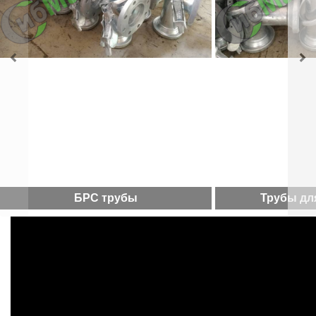
БРС трубы
Трубы дл