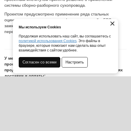
системы сборно-разборного сухопровода.
Проектом предусмотрено применение ряда стальных
оцинкованных комплектующих фасонных частей с БРС
×
замками: отводов 90° и 30°, тройников и фланцевых
Мы используем Cookies
переходов.
Продолжая использовать наш сайт, вы соглашаетесь с
политикой использования Cookies
. Это файлы в
браузере, которые помогают нам сделать ваш опыт
взаимодействия с сайтом удобнее.
У менеджеров нашей компании можно получить
Согласен со всеми
Настроить
профессиональную консультацию об особенностях
продукции, а так же узнать о системе скидок и условиях
доставки и оплаты:
Звонок по РФ бесплатный: 8(800)301-43-80
ООО ПМК «СибМашПолимер» — производственно монтажная
компания.
Используя сайт, Вы даете согласие на
обработку