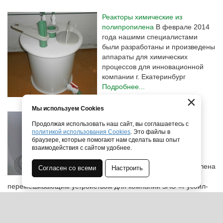
Реакторы химические из
полипропилена
В феврале 2014
года нашими специалистами
были разработаны и произведены
аппараты для химических
процессов для инновационной
компании г. Екатеринбург
Подробнее...
×
Мы используем Cookies
Полипропиленовая
Продолжая использовать наш сайт, вы соглашаетесь с
емкость с мешалкой
политикой использования Cookies
. Это файлы в
Осенью 2014 года
браузере, которые помогают нам сделать ваш опыт
специалистами нашей
взаимодействия с сайтом удобнее.
компании была
разработана и изготовлена
Согласен со всеми
Настроить
емкость с
перемешивающим устройством для компании ЗАО «Русойл-
Москва»
Подробнее...