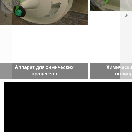
Аппарат для химических
Химически
процессов
полип