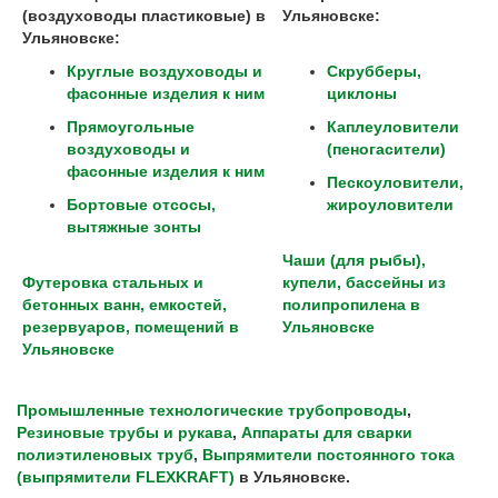
(воздуховоды пластиковые) в
Ульяновске
:
Ульяновске
:
Круглые воздуховоды и
Скрубберы,
фасонные изделия к ним
циклоны
Прямоугольные
Каплеуловители
воздуховоды и
(пеногасители)
фасонные изделия к ним
Пескоуловители,
Бортовые отсосы,
жироуловители
вытяжные зонты
Чаши (для рыбы),
Футеровка стальных и
купели, бассейны из
бетонных ванн, емкостей,
полипропилена в
резервуаров, помещений в
Ульяновске
Ульяновске
Промышленные технологические трубопроводы
,
Резиновые трубы и рукава
,
Аппараты для сварки
полиэтиленовых труб
,
Выпрямители постоянного тока
(выпрямители FLEXKRAFT)
в
Ульяновске
.