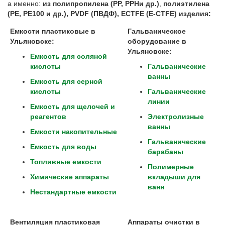
а именно:
из полипропилена (
PP
,
PPH
и др.)
,
полиэтилена
(
PE
,
PE
100 и др.),
PVDF
(ПВДФ),
ECTFE
(
E
-
CTFE
) изделия:
Емкости пластиковые в
Гальваническое
Ульяновске:
оборудование в
Ульяновске
:
Емкость для соляной
кислоты
Гальванические
ванны
Емкость для серной
кислоты
Гальванические
линии
Емкость для щелочей и
реагентов
Электролизные
ванны
Емкости накопительные
Гальванические
Емкость для воды
барабаны
Топливные емкости
Полимерные
Химические аппараты
вкладыши для
ванн
Нестандартные емкости
Вентиляция пластиковая
Аппараты очистки в