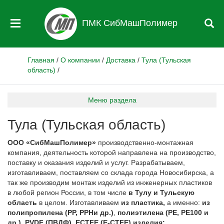
ПМК СибМашПолимер
Главная
/
О компании
/
Доставка
/
Тула (Тульская
область)
/
Меню раздела
Тула (Тульская область)
ООО «СибМашПолимер»
производственно-монтажная
компания, деятельность которой направлена на производство,
поставку и оказания изделий и услуг. Разрабатываем,
изготавливаем, поставляем со склада города Новосибирска, а
так же производим монтаж изделий из инженерных пластиков
в любой регион России, в том числе
в Тулу и Тульскую
область
в целом. Изготавливаем
из пластика,
а именно:
из
полипропилена (
PP
,
PPH
и др.)
,
полиэтилена (
PE
,
PE
100 и
др.),
PVDF
(ПВДФ),
ECTFE
(
E
-
CTFE
) изделия: