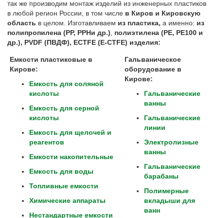
так же производим монтаж изделий из инженерных пластиков
в любой регион России, в том числе
в Киров и Кировскую
область
в целом. Изготавливаем
из пластика,
а именно:
из
полипропилена (
PP
,
PPH
и др.)
,
полиэтилена (
PE
,
PE
100 и
др.),
PVDF
(ПВДФ),
ECTFE
(
E
-
CTFE
) изделия:
Емкости пластиковые в
Гальваническое
Кирове:
оборудование в
Кирове:
Емкость для соляной
кислоты
Гальванические
ванны
Емкость для серной
кислоты
Гальванические
линии
Емкость для щелочей и
реагентов
Электролизные
ванны
Емкости накопительные
Гальванические
Емкость для воды
барабаны
Топливные емкости
Полимерные
Химические аппараты
вкладыши для
ванн
Нестандартные емкости