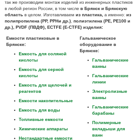
так же производим монтаж изделий из инженерных пластиков
в любой регион России, в том числе
в Брянск и Брянскую
область
в целом. Изготавливаем
из пластика,
а именно:
из
полипропилена (
PP
,
PPH
и др.)
,
полиэтилена (
PE
,
PE
100 и
др.),
PVDF
(ПВДФ),
ECTFE
(
E
-
CTFE
) изделия:
Емкости пластиковые в
Гальваническое
Брянске:
оборудование в
Брянске:
Емкость для соляной
кислоты
Гальванические
ванны
Емкость для серной
кислоты
Гальванические
линии
Емкость для щелочей и
реагентов
Электролизные
ванны
Емкости накопительные
Гальванические
Емкость для воды
барабаны
Топливные емкости
Полимерные
Химические аппараты
вкладыши для
ванн
Нестандартные емкости