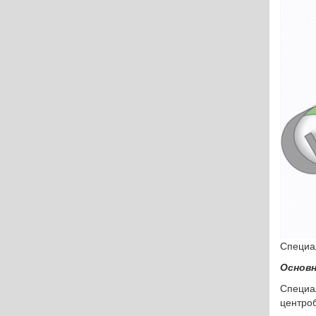
Специа
Основн
Специа
центро