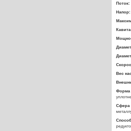
Поток:
Напор:
Максим
Кавита
Мощнос
Диамет
Диамет
Скорос
Вес на
Внешни
Форма 
уплотне
Сфера 
металл
Способ
редукто