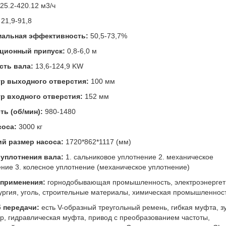
25.2-420.12 м3/ч
21,9-91,8
альная эффективность:
50,5-73,7%
ционный припуск:
0,8-6,0 м
ть вала:
13,6-124,9 KW
р выходного отверстия:
100 мм
р входного отверстия:
152 мм
ть (об/мин):
980-1480
соса:
3000 кг
й размер насоса:
1720*862*1117 (мм)
уплотнения вала:
1. сальниковое уплотнение 2. механическое
ние 3. колесное уплотнение (механическое уплотнение)
применения:
горнодобывающая промышленность, электроэнергет
ургия, уголь, строительные материалы, химическая промышленнос
 передачи:
есть V-образный треугольный ремень, гибкая муфта, з
р, гидравлическая муфта, привод с преобразованием частоты,