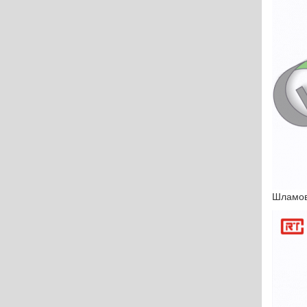
Разработки
Сферы применения
цина
Статьи
ность
О производстве
Отправить заявку
Шламов