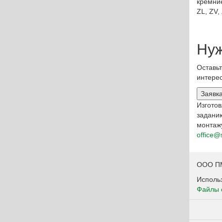
кремние
ZL, ZV,
Нуж
Оставьт
интере
Заявк
Изгото
заданию
монтажу
office@
ООО ПМ
Использ
Файлы 