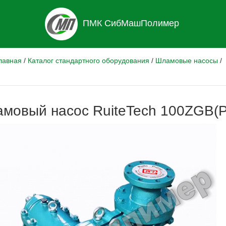
ПМК СибМашПолимер
лавная
/
Каталог стандартного оборудования
/
Шламовые насосы
/
мовый насос RuiteTech 100ZGB(P