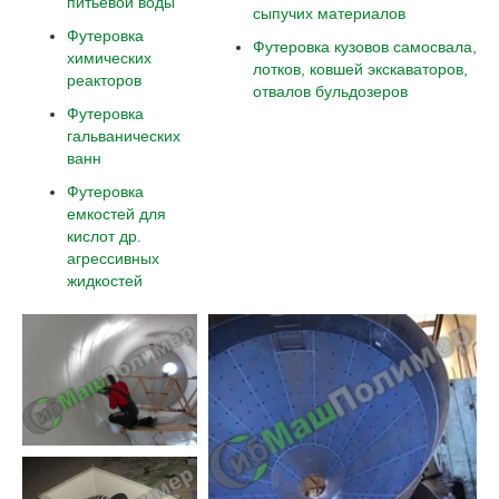
питьевой воды
сыпучих материалов
Футеровка
Футеровка кузовов самосвала,
химических
лотков, ковшей экскаваторов,
реакторов
отвалов бульдозеров
Футеровка
гальванических
ванн
Футеровка
емкостей для
кислот др.
агрессивных
жидкостей