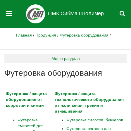
ПМК СибМашПолимер
Главная
/
Продукция
/
Футеровка оборудования
/
Меню раздела
Футеровка оборудования
Футеровка / защита
Футеровка / защита
оборудования от
технологического оборудования
коррозии и химии
от налипания, трения и
изнашивания
Футеровка
Футеровка силосов, бункеров
емкостей для
Футеровка вагонов для